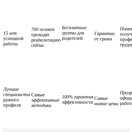
Бесплатные
Помо
700 человек
группы
для
15 лет
Гарантии
полу
проходят
родителей
успешной
от срыва
профе
реабилитацию
работы
трудо
сейчас
Лучшие
Прозр
специалисты
Самые
100% гарантия
офици
Самые
разного
эффективные
эффективности
работ
низкие цены
профиля
методики