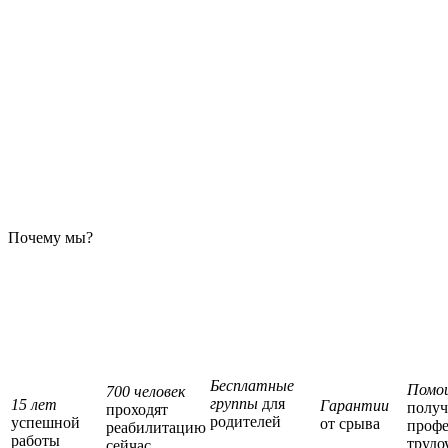
Почему мы?
Бесплатные
Помо
700 человек
группы
для
15 лет
Гарантии
полу
проходят
родителей
успешной
от срыва
профе
реабилитацию
работы
трудо
сейчас