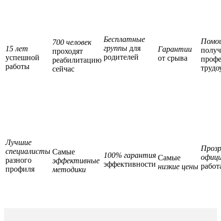
Бесплатные
Помо
700 человек
группы
для
15 лет
Гарантии
полу
проходят
родителей
успешной
от срыва
профе
реабилитацию
работы
трудо
сейчас
Лучшие
Прозр
специалисты
Самые
100% гарантия
офици
Самые
разного
эффективные
эффективности
работ
низкие цены
профиля
методики