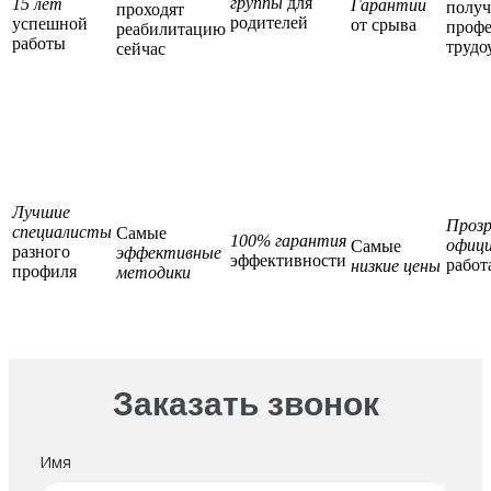
группы
для
15 лет
Гарантии
полу
проходят
родителей
успешной
от срыва
профе
реабилитацию
работы
трудо
сейчас
Лучшие
Прозр
специалисты
Самые
100% гарантия
офици
Самые
разного
эффективные
эффективности
работ
низкие цены
профиля
методики